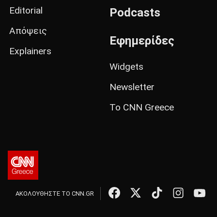
Editorial
Podcasts
Απόψεις
Εφημερίδες
Explainers
Widgets
Newsletter
Το CNN Greece
ΑΚΟΛΟΥΘΗΣΤΕ ΤΟ CNN.GR