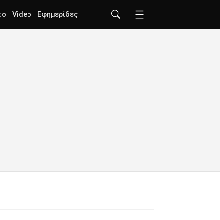
το
Video
Εφημερίδες