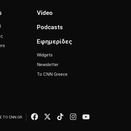
s
Video
l
Podcasts
ις
Εφημερίδες
ers
Widgets
Newsletter
Το CNN Greece
 ΤΟ CNN.GR