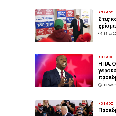
ΚΟΣΜΟΣ
Στις κ
χρίσμα
15 Ιαν 2
ΚΟΣΜΟΣ
ΗΠΑ: Ο
γερουσ
προεδ
13 Νοε 2
ΚΟΣΜΟΣ
Προεδρ