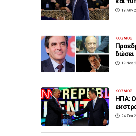
και τυ
19 Αυγ 2
ΚΟΣΜΟΣ
Προεδρ
δώσει 
19 Νοε 2
ΚΟΣΜΟΣ
ΗΠΑ: Ο
εκστρ
24 Σεπ 2