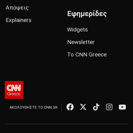
Απόψεις
Εφημερίδες
Explainers
Widgets
Newsletter
Το CNN Greece
ΑΚΟΛΟΥΘΗΣΤΕ ΤΟ CNN.GR