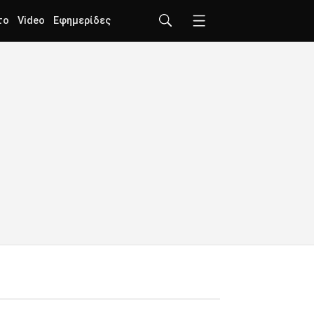
το
Video
Εφημερίδες