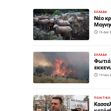
ΕΛΛΑΔΑ
Νέο κρ
Μαγνησ
16 Δεκ 2
ΕΛΛΑΔΑ
Φωτιά 
εκκενώ
19 Ιουν 
ΠΟΛΙΤΙΚΗ
Κασσελ
κατόρθ