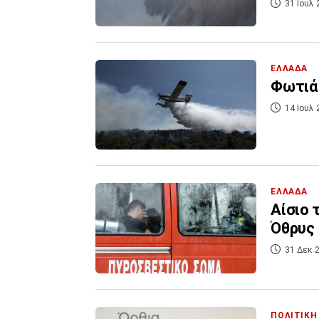
31 Ιουλ 
ΕΛΛΑΔΑ
Φωτιά
14 Ιουλ 
ΕΛΛΑΔΑ
Αίσιο 
Όθρυς
31 Δεκ 2
ΠΟΛΙΤΙΚΗ