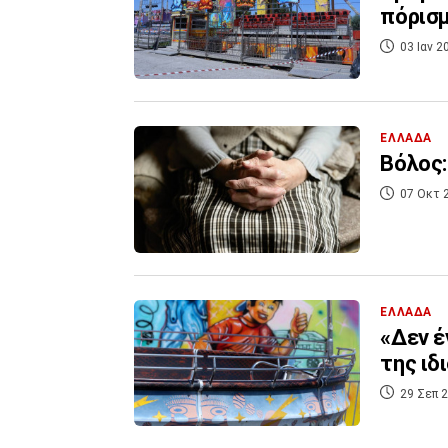
πόρισμ
03 Ιαν 2
ΕΛΛΑΔΑ
Βόλος:
07 Οκτ 
ΕΛΛΑΔΑ
«Δεν έ
της ιδ
29 Σεπ 2