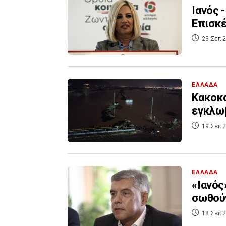
Ιανός 
Επισκέ
23 Σεπ 2
ΕΛΛΑΔΑ
Κακοκα
εγκλω
19 Σεπ 2
ΕΛΛΑΔΑ
«Ιανός
σωθούν
18 Σεπ 2