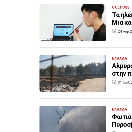
CULTURE
Τα ηλε
Μια κ
24 Απρ 2
ΕΛΛΑΔΑ
Αλμυρό
στην π
31 Ιουλ 
ΕΛΛΑΔΑ
Φωτιά 
Πυροσ