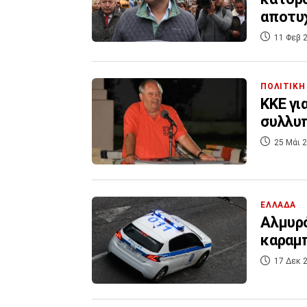
αποτυ
11 Φεβ 2
ΠΟΛΙΤΙΚΗ
KKE γι
συλλυπ
25 Μάι 2
ΕΛΛΑΔΑ
Αλμυρό
καραμπ
17 Δεκ 2