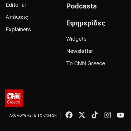
Editorial
Podcasts
Απόψεις
Εφημερίδες
Explainers
Widgets
Newsletter
Το CNN Greece
ΑΚΟΛΟΥΘΗΣΤΕ ΤΟ CNN.GR