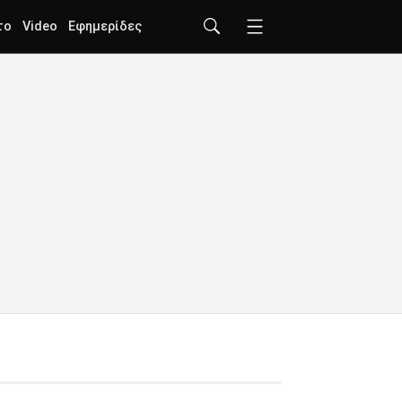
το
Video
Εφημερίδες