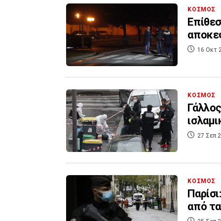
ΚΟΣΜΟΣ
Επίθεσ
αποκεφ
16 Οκτ 
ΚΟΣΜΟΣ
Γάλλος
ισλαμι
27 Σεπ 2
ΚΟΣΜΟΣ
Παρίσι
από τα