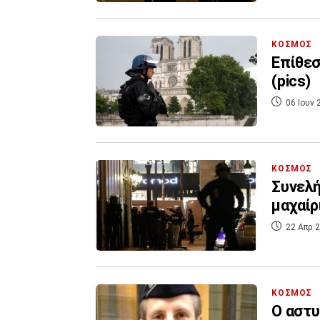
ΚΟΣΜΟΣ
Επίθεσ
(pics)
06 Ιουν 
ΚΟΣΜΟΣ
Συνελή
μαχαίρ
22 Απρ 2
ΚΟΣΜΟΣ
Ο αστυ