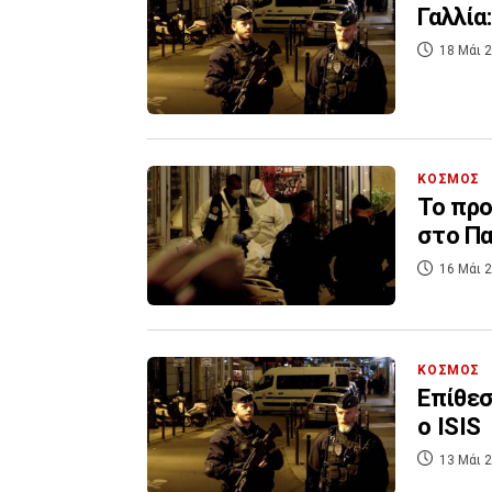
Γαλλία
18 Μάι 2
ΚΟΣΜΟΣ
Το προ
στο Πα
16 Μάι 2
ΚΟΣΜΟΣ
Επίθεσ
ο ISIS
13 Μάι 2