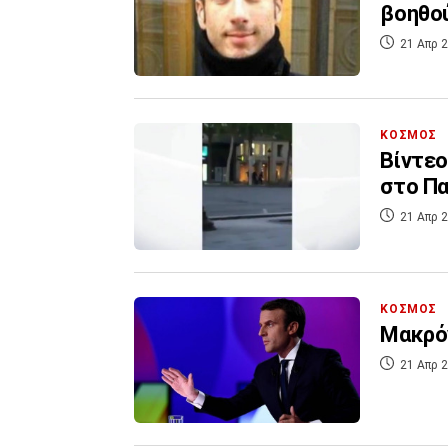
βοηθού
21 Απρ 2
ΚΟΣΜΟΣ
Βίντεο
στο Πα
21 Απρ 2
ΚΟΣΜΟΣ
Μακρό
21 Απρ 2