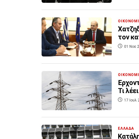
ΟΙΚΟΝΟΜ
Χατζηδ
τον κ
01 Νοε 2
ΟΙΚΟΝΟΜ
Έρχοντ
Τι λέε
17 Ιουλ 
ΕΛΛΑΔΑ
Κατάλη