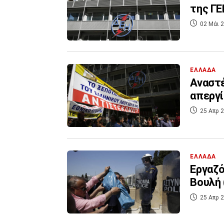
της Γ
02 Μάι 2
ΕΛΛΑΔΑ
Αναστέ
απεργί
25 Απρ 2
ΕΛΛΑΔΑ
Εργαζό
Βουλή 
25 Απρ 2