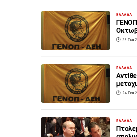
ΕΛΛΑΔΑ
ΓΕΝΟΠ:
Οκτωβ
28 Σεπ 2
ΕΛΛΑΔΑ
Αντίθε
μετοχι
24 Σεπ 2
ΕΛΛΑΔΑ
Πτολεμ
απολιγ