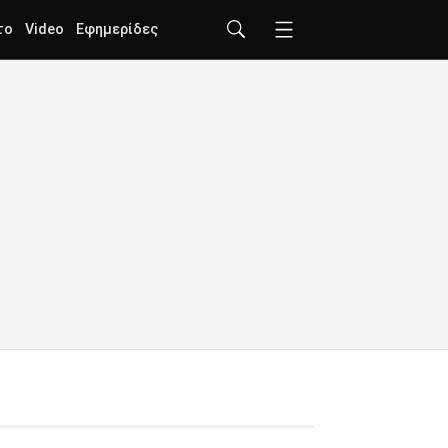
το
Video
Εφημερίδες