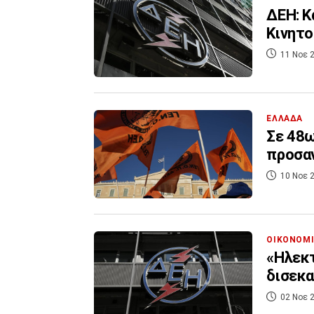
ΔΕΗ: Κ
Κινητο
11 Νοε 2
ΕΛΛΑΔΑ
Σε 48
προσαν
10 Νοε 2
ΟΙΚΟΝΟΜ
«Ηλεκτ
δισεκα
02 Νοε 2