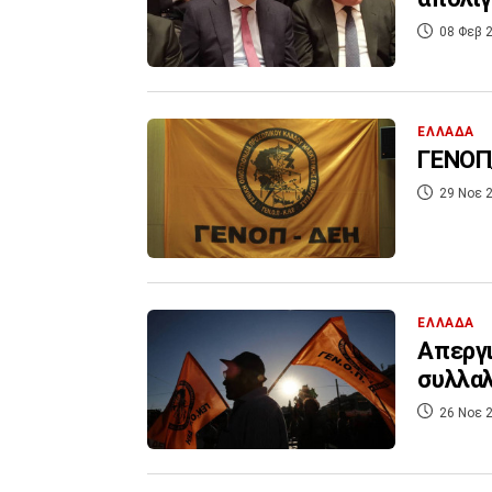
08 Φεβ 2
ΕΛΛΑΔΑ
ΓΕΝΟΠ
29 Νοε 2
ΕΛΛΑΔΑ
Απεργι
συλλα
26 Νοε 2