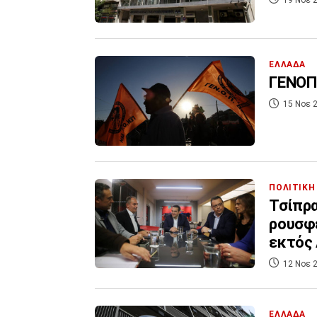
ΕΛΛΑΔΑ
ΓΕΝΟΠ 
15 Νοε 2
ΠΟΛΙΤΙΚΗ
Τσίπρα
ρουσφε
εκτός
12 Νοε 2
ΕΛΛΑΔΑ