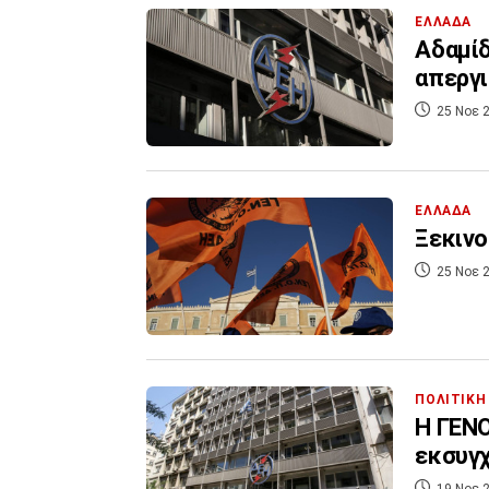
ΕΛΛΑΔΑ
Αδαμίδ
απεργι
25 Νοε 2
ΕΛΛΑΔΑ
Ξεκινο
25 Νοε 2
ΠΟΛΙΤΙΚΗ
Η ΓΕΝΟ
εκσυγχ
19 Νοε 2