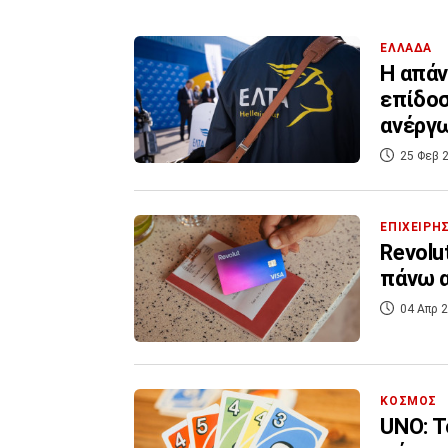
ΕΛΛΑΔΑ
Η απάν
επίδοσ
ανέργ
25 Φεβ 2
ΕΠΙΧΕΙΡΗ
Revolu
πάνω α
04 Απρ 2
ΚΟΣΜΟΣ
UNO: Τ