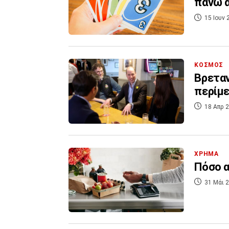
πάνω α
15 Ιουν 
ΚΟΣΜΟΣ
Βρεταν
περίμε
18 Απρ 2
ΧΡΗΜΑ
Πόσο α
31 Μάι 2