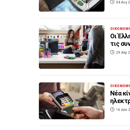
04 Αυγ 2
ΟΙΚΟΝΟΜ
Οι Έλλ
τις συ
29 Απρ 2
ΟΙΚΟΝΟΜ
Νέα κί
ηλεκτ
16 Δεκ 2