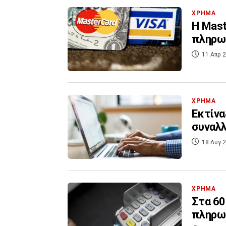
ΧΡΗΜΑ
Η Mast
πληρω
11 Απρ 2
ΧΡΗΜΑ
Εκτίνα
συναλλ
18 Αυγ 2
ΧΡΗΜΑ
Στα 60
πληρω