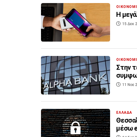
ΟΙΚΟΝΟΜ
Η μεγά
15 Δεκ 2
ΟΙΚΟΝΟΜ
Στην τ
συμφων
11 Νοε 2
ΕΛΛΑΔΑ
Θεσσαλ
μέσω e