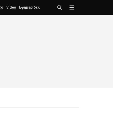
το
Video
Εφημερίδες