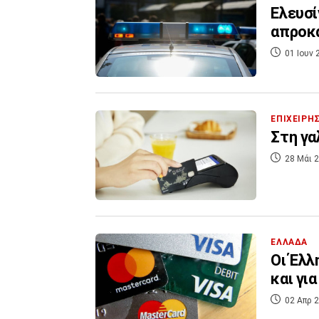
Ελευσί
απροκ
01 Ιουν 
ΕΠΙΧΕΙΡΗ
Στη γα
28 Μάι 2
ΕΛΛΑΔΑ
Οι Έλλ
και γι
02 Απρ 2