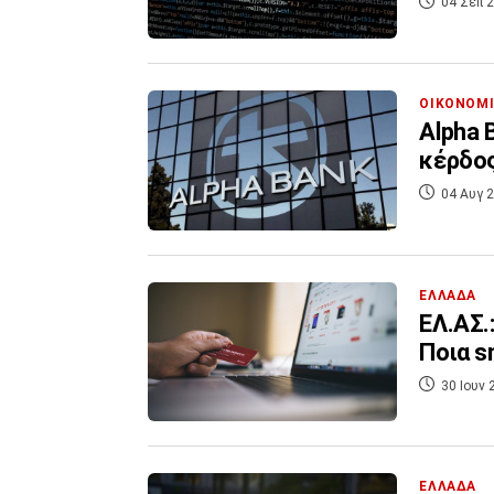
04 Σεπ 2
ΟΙΚΟΝΟΜ
Alpha 
κέρδος
04 Αυγ 2
ΕΛΛΑΔΑ
ΕΛ.ΑΣ.
Ποια s
30 Ιουν 
ΕΛΛΑΔΑ