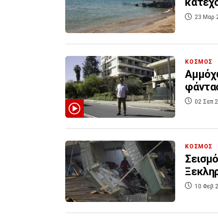
κατεχό
23 Μαρ 
ΚΟΣΜΟΣ
Αμμόχω
φάντα
02 Σεπ 2
ΚΟΣΜΟΣ
Σεισμό
Ξεκληρ
10 Φεβ 2