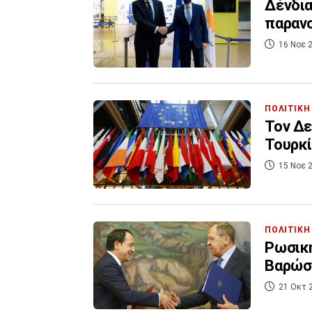
Δένδια
παρανο
16 Νοε 2
ΠΟΛΙΤΙΚΗ
Τον Δε
Τουρκί
15 Νοε 2
ΠΟΛΙΤΙΚΗ
Ρωσικ
Βαρώσι
21 Οκτ 