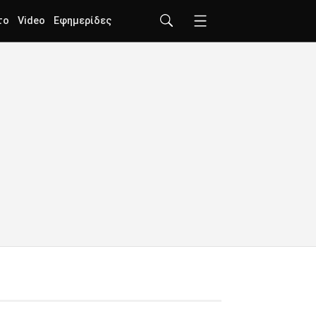
το
Video
Εφημερίδες