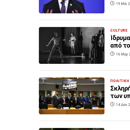
19 Μάι 2
CULTURE
Ίδρυμα
από τ
16 Μαρ 
ΠΟΛΙΤΙΚΗ
Σκληρή
των υ
14 Δεκ 2