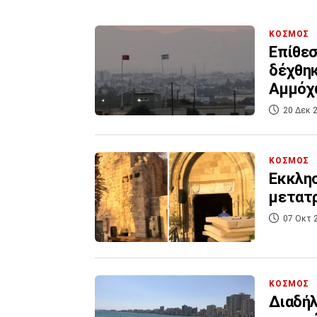
ΚΟΣΜΟΣ
Επίθεσ
δέχθηκ
Αμμόχω
20 Δεκ 2
ΚΟΣΜΟΣ
Εκκλη
μετατρ
07 Οκτ 
ΚΟΣΜΟΣ
Διαδήλ