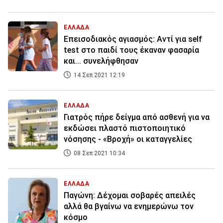
ΕΛΛΑΔΑ
Επεισοδιακός αγιασμός: Αντί για self
test στο παιδί τους έκαναν φασαρία
και... συνελήφθησαν
14 Σεπ 2021 12:19
ΕΛΛΑΔΑ
Γιατρός πήρε δείγμα από ασθενή για να
εκδώσει πλαστό πιστοποιητικό
νόσησης - «Βροχή» οι καταγγελίες
08 Σεπ 2021 10:34
ΕΛΛΑΔΑ
Παγώνη: Δέχομαι σοβαρές απειλές
αλλά θα βγαίνω να ενημερώνω τον
κόσμο