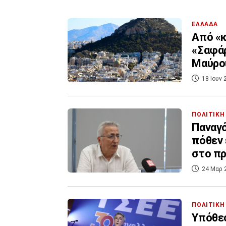
ΕΛΛΑΔΑ
Από «κ
«Σαφάρ
Μαύρο
18 Ιουν 
ΠΟΛΙΤΙΚΗ
Παναγό
πόθεν 
στο πρ
24 Μαρ 
ΠΟΛΙΤΙΚΗ
Υπόθεσ