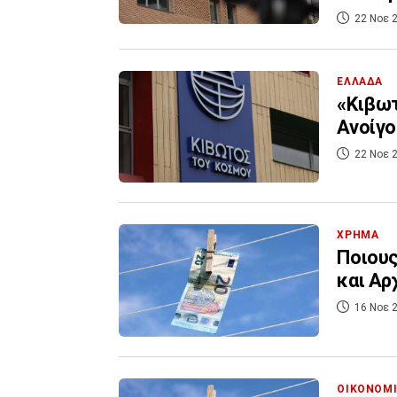
22 Νοε 2
ΕΛΛΑΔΑ
«Κιβωτ
Ανοίγο
22 Νοε 2
ΧΡΗΜΑ
Ποιους
και Αρ
16 Νοε 2
ΟΙΚΟΝΟΜ