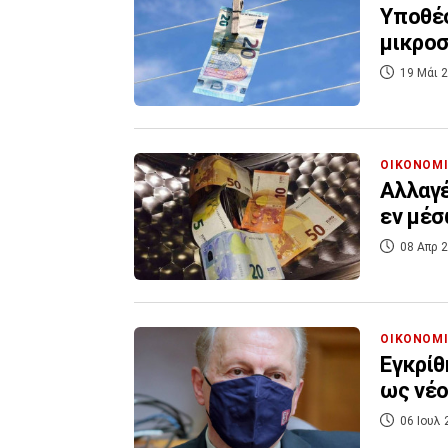
Υποθέσ
μικροσ
19 Μάι 2
ΟΙΚΟΝΟΜ
Αλλαγέ
εν μέσ
08 Απρ 2
ΟΙΚΟΝΟΜ
Εγκρίθ
ως νέο
06 Ιουλ 