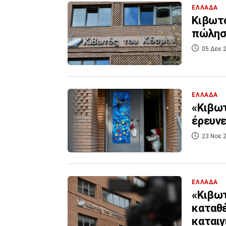
ΕΛΛΑΔΑ
Κιβωτό
πώληση
05 Δεκ 2
ΕΛΛΑΔΑ
«Κιβωτ
έρευνε
23 Νοε 2
ΕΛΛΑΔΑ
«Κιβωτ
καταθέ
καταιγ