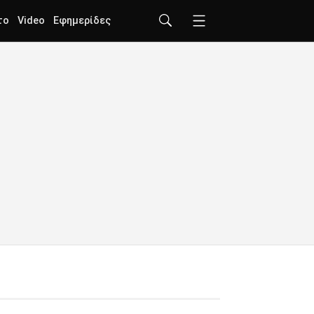
το
Video
Εφημερίδες