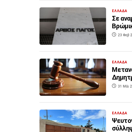
ΕΛΛΑΔΑ
Σε ανα
Βρώμικ
23 Φεβ 2
ΕΛΛΑΔΑ
Mετανα
Δημητρ
31 Μάι 2
ΕΛΛΑΔΑ
Ψευτογ
σύλληψ