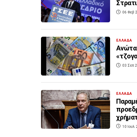
Στρατι
06 Φεβ 2
ΕΛΛΑΔΑ
Ανώτατ
«τζογα
03 Σεπ 2
ΕΛΛΑΔΑ
Παραμέ
προεδρ
χρήμα
10 Ιουλ 