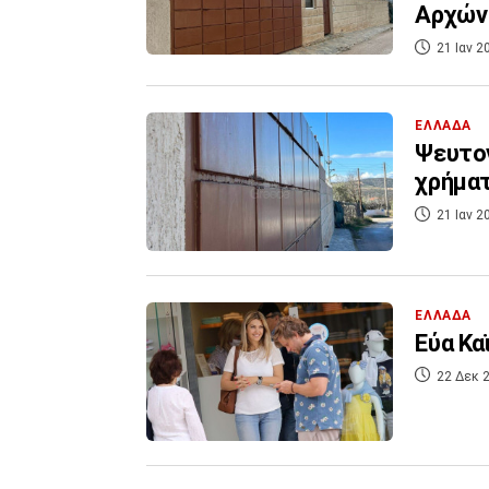
Αρχών
21 Ιαν 2
ΕΛΛΑΔΑ
Ψευτογ
χρήματ
21 Ιαν 2
ΕΛΛΑΔΑ
Εύα Κα
22 Δεκ 2