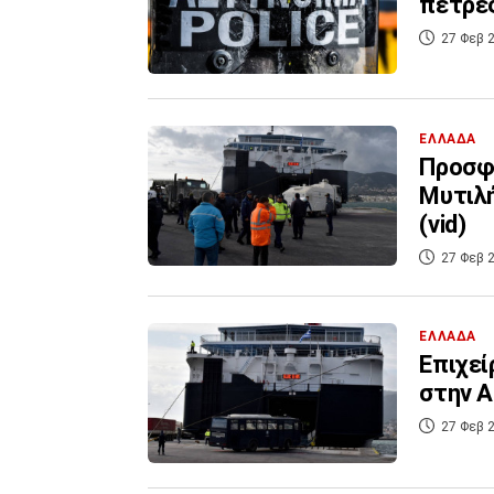
πέτρες
27 Φεβ 2
ΕΛΛΑΔΑ
Προσφυ
Μυτιλή
(vid)
27 Φεβ 2
ΕΛΛΑΔΑ
Επιχεί
στην Α
27 Φεβ 2