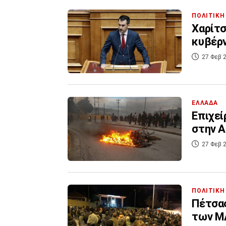
ΠΟΛΙΤΙΚΗ
Χαρίτσ
κυβέρν
27 Φεβ 2
ΕΛΛΑΔΑ
Επιχεί
στην Α
27 Φεβ 2
ΠΟΛΙΤΙΚΗ
Πέτσας
των ΜΑ