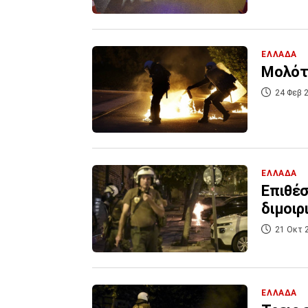
ΕΛΛΑΔΑ
Μολότο
24 Φεβ 2
ΕΛΛΑΔΑ
Επιθέσ
διμοιρ
21 Οκτ 
ΕΛΛΑΔΑ