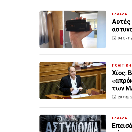
ΕΛΛΑΔΑ
Αυτές 
αστυνο
04 Οκτ 
ΠΟΛΙΤΙΚΗ
Χίος: 
«απρόκ
των Μ
28 Φεβ 2
ΕΛΛΑΔΑ
Επεισό