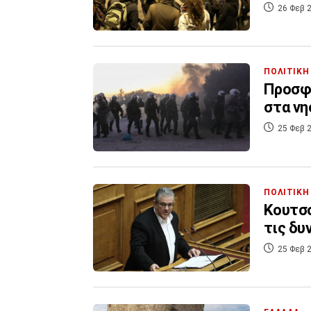
26 Φεβ 2
ΠΟΛΙΤΙΚΗ
Προσφυ
στα νη
25 Φεβ 2
ΠΟΛΙΤΙΚΗ
Κουτσο
τις δυ
25 Φεβ 2