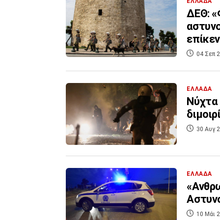
ΕΛΛΑΔΑ
ΔΕΘ: «
αστυνο
επίκεν
04 Σεπ 2
ΕΛΛΑΔΑ
Νύχτα 
διμοιρ
30 Αυγ 2
ΕΛΛΑΔΑ
«Ανθρ
Αστυνο
10 Μάι 2