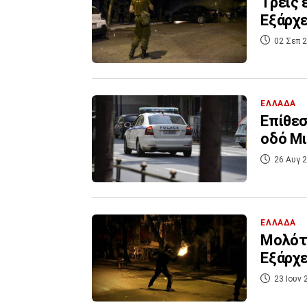
Τρεις 
Εξάρχε
02 Σεπ 2
ΕΛΛΑΔΑ
Επίθεσ
οδό Μ
26 Αυγ 2
ΕΛΛΑΔΑ
Μολότ
Εξάρχε
23 Ιουν 