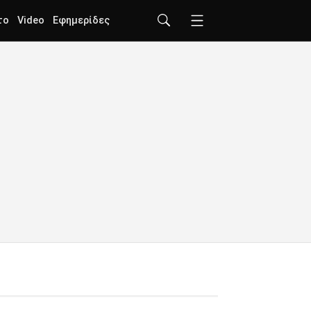
το
Video
Εφημερίδες