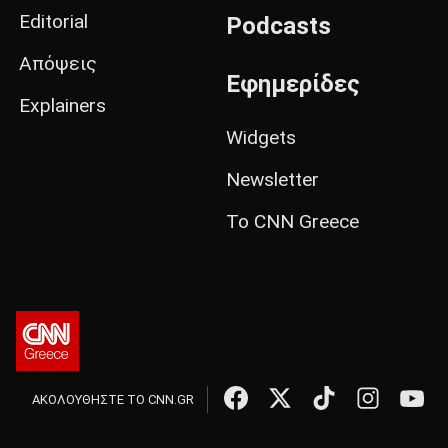
Editorial
Podcasts
Απόψεις
Εφημερίδες
Explainers
Widgets
Newsletter
Το CNN Greece
ΑΚΟΛΟΥΘΗΣΤΕ ΤΟ CNN.GR