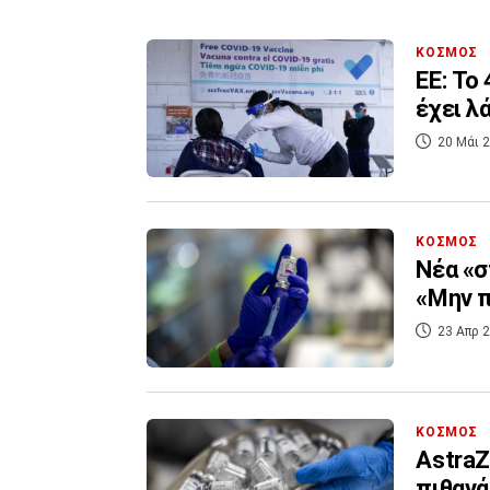
ΚΟΣΜΟΣ
ΕΕ: Το
έχει λ
20 Μάι 2
ΚΟΣΜΟΣ
Νέα «σ
«Μην π
23 Απρ 2
ΚΟΣΜΟΣ
AstraZ
πιθανά