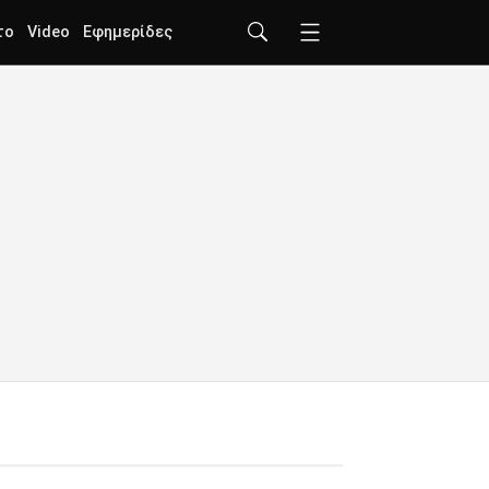
το
Video
Εφημερίδες