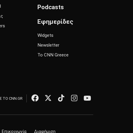
l
Podcasts
ις
Εφημερίδες
ers
Widgets
Newsletter
Το CNN Greece
 ΤΟ CNN.GR
Επικοινωνία
Διαφήμιση