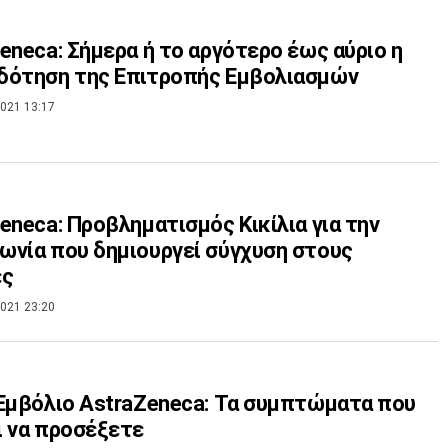
eneca: Σήμερα ή το αργότερο έως αύριο η
δότηση της Επιτροπής Εμβολιασμών
021 13:17
eneca: Προβληματισμός Κικίλια για την
νία που δημιουργεί σύγχυση στους
ες
021 23:20
Εμβόλιο AstraZeneca: Τα συμπτώματα που
 να προσέξετε