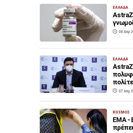
ΕΛΛΑΔΑ
AstraZ
γνωμο
08 Απρ 2
ΕΛΛΑΔΑ
AstraZ
πολυφω
πολίτ
07 Απρ 2
ΚΟΣΜΟΣ
EMA - 
πρέπει