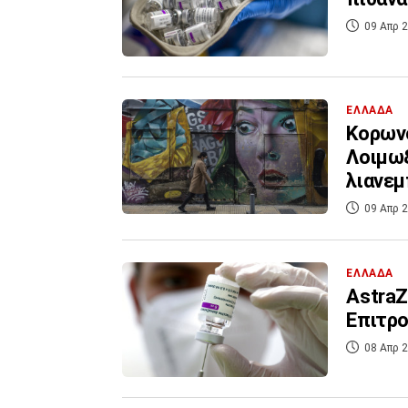
09 Απρ 2
ΕΛΛΑΔΑ
Κορωνο
Λοιμωξ
λιανεμ
09 Απρ 2
ΕΛΛΑΔΑ
AstraZ
Επιτρο
08 Απρ 2