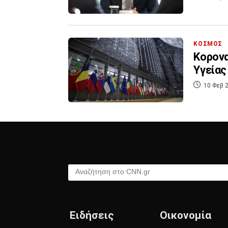
ΚΟΣΜΟΣ
Κορονα
Υγείας
10 Φεβ 2
Αναζήτηση στο CNN.gr
Ειδήσεις
Οικονομία