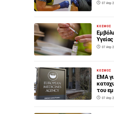
07 Απρ 2
ΚΟΣΜΟΣ
Εμβόλι
Υγείας
07 Απρ 2
ΚΟΣΜΟΣ
ΕΜΑ γι
καταχω
του εμ
07 Απρ 2