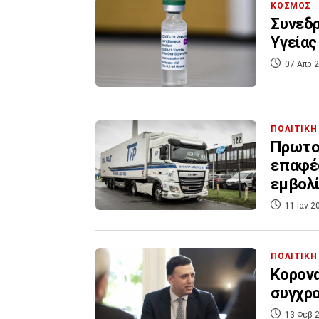
ΚΟΣΜΟΣ
Συνεδρ
Υγείας
07 Απρ 2
ΠΟΛΙΤΙΚΗ
Πρωτοβ
επαφέ
εμβολ
11 Ιαν 2
ΠΟΛΙΤΙΚΗ
Κορονα
συγχρο
13 Φεβ 2