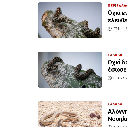
ΠΕΡΙΒΑΛΛ
Οχιά ε
ελευθε
27 Νοε 2
ΕΛΛΑΔΑ
Οχιά δ
έσωσε 
03 Οκτ 
ΕΛΛΑΔΑ
Αλόννη
Νοσηλε