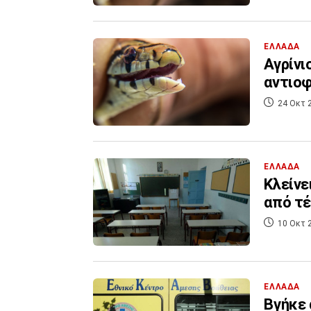
ΕΛΛΑΔΑ
Αγρίνι
αντιοφ
24 Οκτ 
ΕΛΛΑΔΑ
Κλείνε
από τέ
10 Οκτ 
ΕΛΛΑΔΑ
Βγήκε 