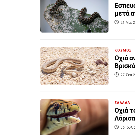
Εσπευ
μετά α
21 Μάι 2
ΚΟΣΜΟΣ
Οχιά α
Βρισκό
27 Σεπ 2
ΕΛΛΑΔΑ
Οχιά τ
Λάρισα
06 Ιουλ 