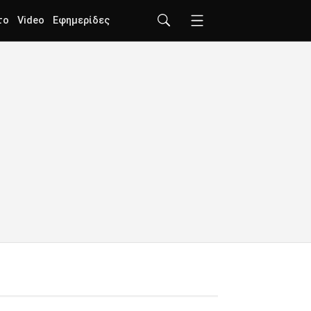
το
Video
Εφημερίδες