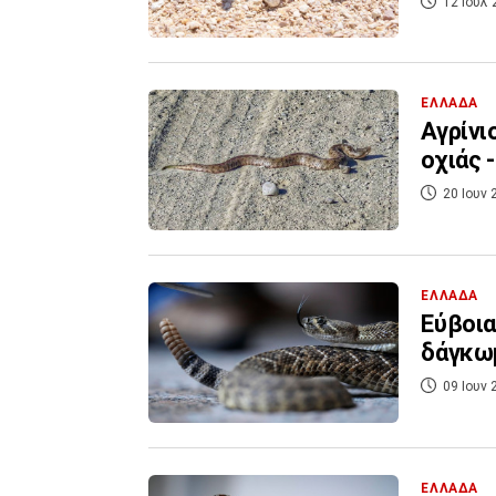
12 Ιουλ 
ΕΛΛΑΔΑ
Αγρίνι
οχιάς 
20 Ιουν 
ΕΛΛΑΔΑ
Εύβοια
δάγκω
09 Ιουν 
ΕΛΛΑΔΑ