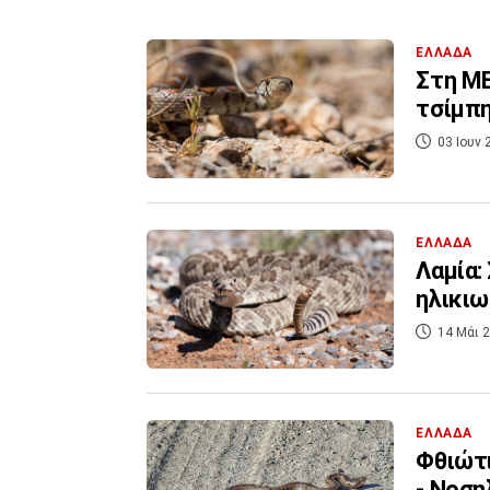
ΕΛΛΑΔΑ
Στη ΜΕ
τσίμπη
03 Ιουν 
ΕΛΛΑΔΑ
Λαμία:
ηλικιω
14 Μάι 2
ΕΛΛΑΔΑ
Φθιώτι
- Νοση