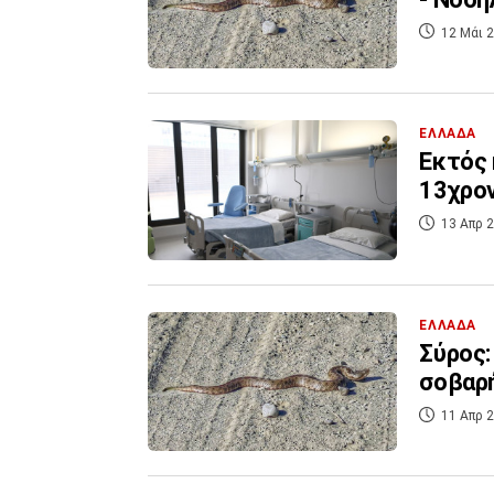
12 Μάι 2
ΕΛΛΑΔΑ
Εκτός 
13χρον
13 Απρ 2
ΕΛΛΑΔΑ
Σύρος:
σοβαρ
11 Απρ 2