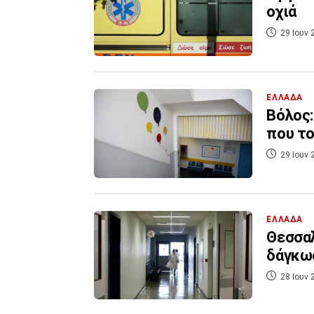
οχιά
29 Ιουν 
ΕΛΛΑΔΑ
Βόλος:
που το
29 Ιουν 
ΕΛΛΑΔΑ
Θεσσαλ
δάγκω
28 Ιουν 