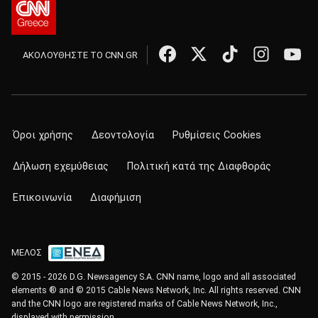
ΑΚΟΛΟΥΘΗΣΤΕ ΤΟ CNN.GR
Όροι χρήσης
Δεοντολογία
Ρυθμίσεις Cookies
Δήλωση εχεμύθειας
Πολιτική κατά της Διαφθοράς
Επικοινωνία
Διαφήμιση
ΜΕΛΟΣ
© 2015 - 2026 D.G. Newsagency S.A. CNN name, logo and all associated
elements ® and © 2015 Cable News Network, Inc. All rights reserved. CNN
and the CNN logo are registered marks of Cable News Network, Inc.,
displayed with permission