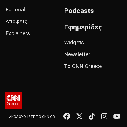
Editorial
Podcasts
Απόψεις
Εφημερίδες
Explainers
Widgets
Newsletter
Το CNN Greece
ΑΚΟΛΟΥΘΗΣΤΕ ΤΟ CNN.GR