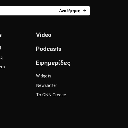
Αναζήτηση
s
Video
l
Podcasts
ις
Εφημερίδες
ers
Widgets
Newsletter
Το CNN Greece