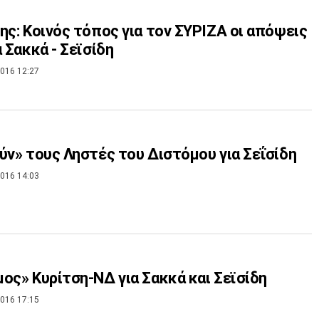
ης: Κοινός τόπος για τον ΣΥΡΙΖΑ οι απόψεις
α Σακκά - Σεϊσίδη
016 12:27
ύν» τους Ληστές του Διστόμου για Σεΐσίδη
016 14:03
ος» Κυρίτση-ΝΔ για Σακκά και Σεϊσίδη
016 17:15