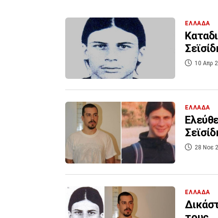
ΕΛΛΑΔΑ
Καταδι
Σεϊσίδ
10 Απρ 2
ΕΛΛΑΔΑ
Ελεύθε
Σεϊσίδ
28 Νοε 2
ΕΛΛΑΔΑ
Δικάστ
τους