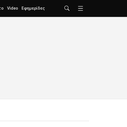
το
Video
Εφημερίδες