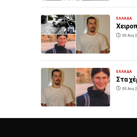
ΕΛΛΑΔΑ
Χειροπ
05 Αυγ 2
ΕΛΛΑΔΑ
Στα χέ
05 Αυγ 2