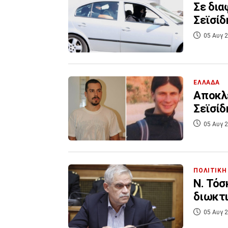
Σε δια
Σεϊσίδ
05 Αυγ 2
ΕΛΛΑΔΑ
Αποκλε
Σεϊσίδ
05 Αυγ 2
ΠΟΛΙΤΙΚΗ
Ν. Τόσ
διωκτι
05 Αυγ 2