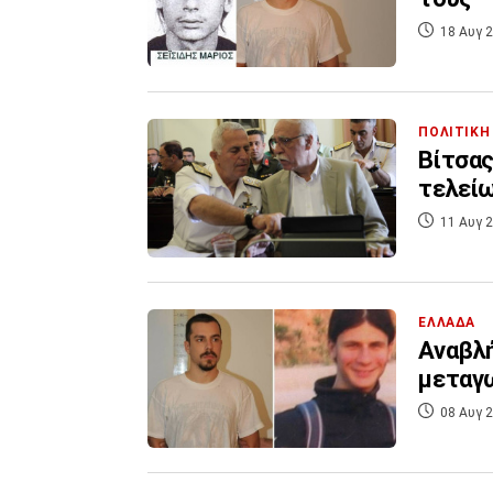
18 Αυγ 2
ΠΟΛΙΤΙΚΗ
Βίτσας
τελείω
11 Αυγ 2
ΕΛΛΑΔΑ
Αναβλή
μεταγ
08 Αυγ 2