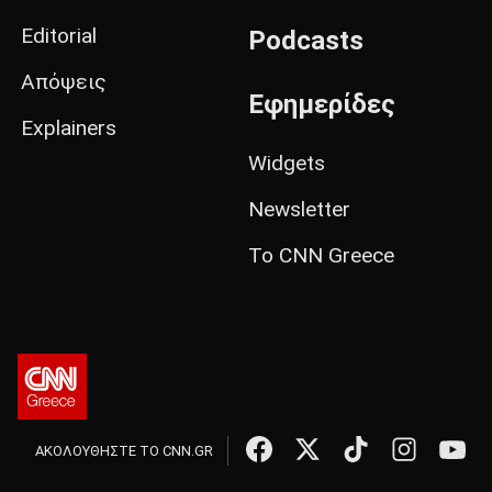
Editorial
Podcasts
Απόψεις
Εφημερίδες
Explainers
Widgets
Newsletter
Το CNN Greece
ΑΚΟΛΟΥΘΗΣΤΕ ΤΟ CNN.GR