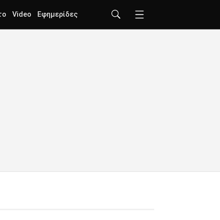
το
Video
Εφημερίδες