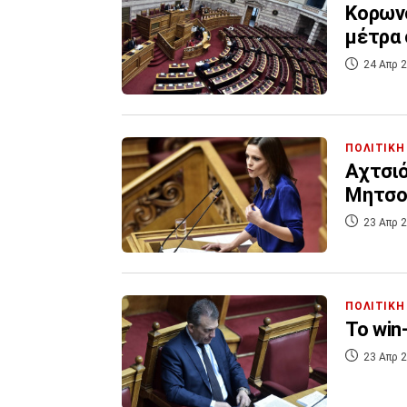
Κορωνο
μέτρα 
24 Απρ 2
ΠΟΛΙΤΙΚΗ
Αχτσιό
Μητσοτ
23 Απρ 2
ΠΟΛΙΤΙΚΗ
To win
23 Απρ 2