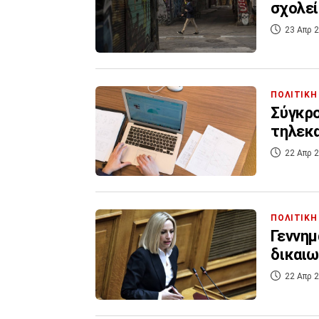
σχολεί
23 Απρ 2
ΠΟΛΙΤΙΚΗ
Σύγκρο
τηλεκ
22 Απρ 2
ΠΟΛΙΤΙΚΗ
Γεννημ
δικαιω
22 Απρ 2