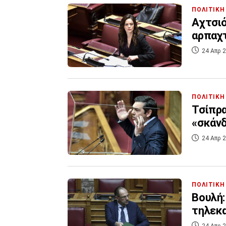
ΠΟΛΙΤΙΚΗ
Αχτσιό
αρπαχτ
24 Απρ 2
ΠΟΛΙΤΙΚΗ
Τσίπρα
«σκάνδ
24 Απρ 2
ΠΟΛΙΤΙΚΗ
Βουλή
τηλεκα
24 Απρ 2