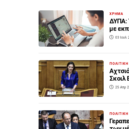
ΧΡΗΜΑ
ΔΥΠΑ: 
με εκπ
03 Ιουλ 
ΠΟΛΙΤΙΚΗ
Αχτσιό
Σκοιλ 
25 Απρ 2
ΠΟΛΙΤΙΚΗ
Γεραπε
των μ