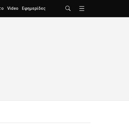
το
Video
Εφημερίδες