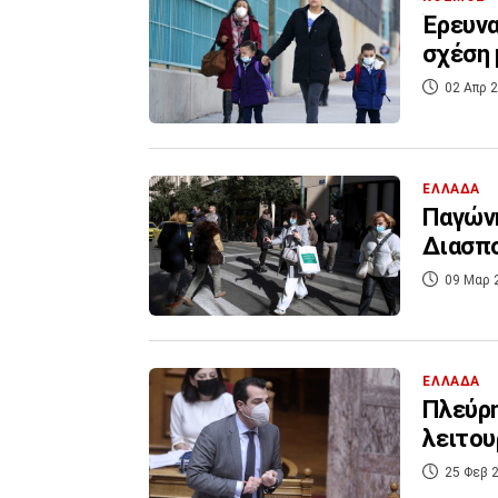
Έρευνα
σχέση 
02 Απρ 2
ΕΛΛΑΔΑ
Παγώνη
Διασπ
09 Μαρ 
ΕΛΛΑΔΑ
Πλεύρη
λειτου
25 Φεβ 2