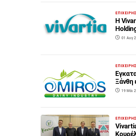
ΕΠΙΧΕΙΡΗ
Η Viva
Holding
01 Αυγ 2
ΕΠΙΧΕΙΡΗ
Εγκατα
Ξάνθη 
19 Μάι 2
ΕΠΙΧΕΙΡΗ
Vivart
Κουρέ