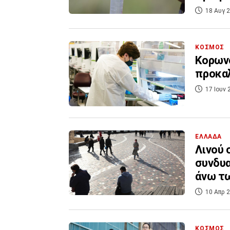
18 Αυγ 2
ΚΟΣΜΟΣ
Κορωνο
προκαλ
17 Ιουν 
ΕΛΛΑΔΑ
Λινού 
συνδυα
άνω τ
10 Απρ 2
ΚΟΣΜΟΣ