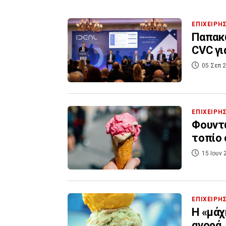
ΕΠΙΧΕΙΡΗ
Παπακω
CVC γι
05 Σεπ 2
ΕΠΙΧΕΙΡΗ
Φουντώ
τοπίο 
15 Ιουν 
ΕΠΙΧΕΙΡΗ
Η «μάχ
αγορά