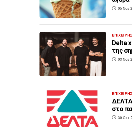
05 Νοε 2
ΕΠΙΧΕΙΡΗ
Delta 
της ση
03 Νοε 2
ΕΠΙΧΕΙΡΗ
ΔΕΛΤΑ:
στο πα
30 Οκτ 