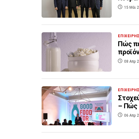
15 Μάι 2
ΕΠΙΧΕΙΡΗ
Πώς πέ
προϊό
08 Απρ 2
ΕΠΙΧΕΙΡΗ
Στοχεύ
– Πώς 
06 Απρ 2