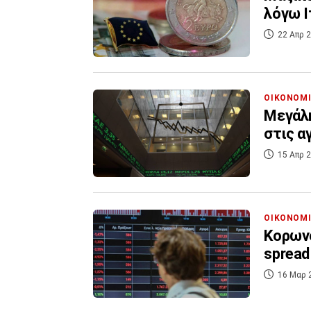
λόγω Ι
22 Απρ 2
ΟΙΚΟΝΟΜ
Μεγάλη
στις α
15 Απρ 2
ΟΙΚΟΝΟΜ
Κορωνο
spread
16 Μαρ 