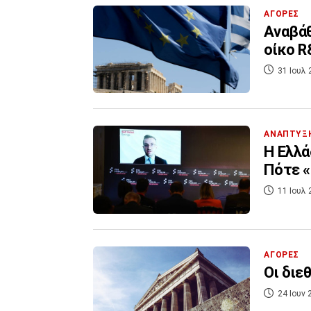
ΑΓΟΡΕΣ
Αναβάθ
οίκο R
31 Ιουλ 
ΑΝΑΠΤΥΞ
Η Ελλά
Πότε «
11 Ιουλ 
ΑΓΟΡΕΣ
Οι διε
24 Ιουν 