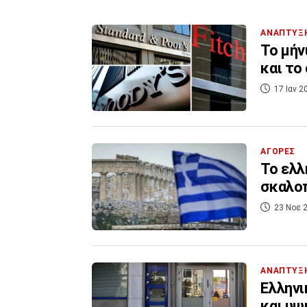
ΑΝΑΠΤΥΞ
Το μήν
και το
17 Ιαν 2
ΑΓΟΡΕΣ
Το ελλ
σκαλοπ
23 Νοε 2
ΑΝΑΠΤΥΞ
Ελληνι
και υψ