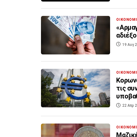
ΟΙΚΟΝΟΜ
«Αρμαγ
αδιέξο
19 Αυγ 2
ΟΙΚΟΝΟΜ
Κορων
τις συ
υποβα
22 Απρ 2
ΟΙΚΟΝΟΜ
Μαζικέ