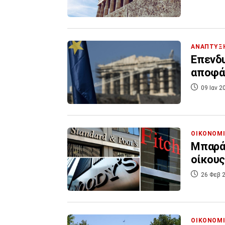
ΑΝΑΠΤΥΞ
Επενδυ
αποφάσ
09 Ιαν 2
ΟΙΚΟΝΟΜ
Μπαρά
οίκους
26 Φεβ 2
ΟΙΚΟΝΟΜ