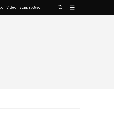
το
Video
Εφημερίδες