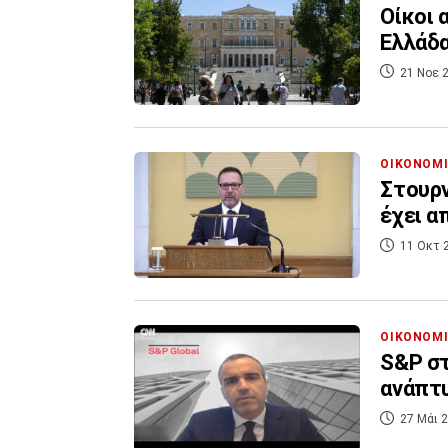
Οίκοι 
Ελλάδα
21 Νοε 2
ΟΙΚΟΝΟΜ
Στουρν
έχει α
11 Οκτ 
ΟΙΚΟΝΟΜ
S&P στ
ανάπτυ
27 Μάι 2