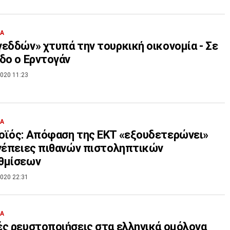
ΙΑ
εδδών» χτυπά την τουρκική οικονομία - Σε
δο ο Ερντογάν
020 11:23
ΙΑ
οϊός: Απόφαση της ΕΚΤ «εξουδετερώνει»
νέπειες πιθανών πιστοληπτικών
θμίσεων
020 22:31
ΙΑ
ς ρευστοποιήσεις στα ελληνικά ομόλογα