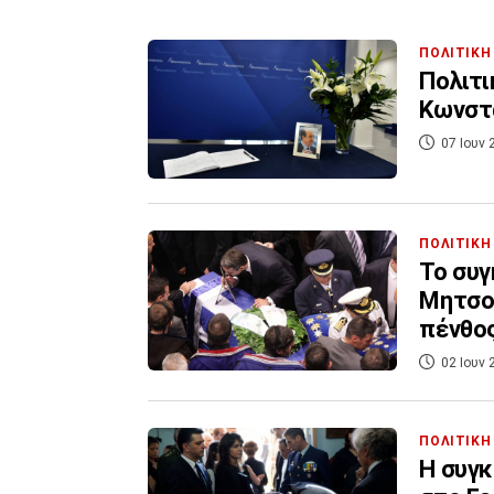
ΠΟΛΙΤΙΚΗ
Πολιτι
Κωνστ
07 Ιουν 
ΠΟΛΙΤΙΚΗ
Το συγ
Μητσοτ
πένθο
02 Ιουν 
ΠΟΛΙΤΙΚΗ
Η συγκ