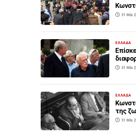
Κωνστα
31 Μάι 2
ΕΛΛΑΔΑ
Επίσκε
διαφορ
31 Μάι 2
ΕΛΛΑΔΑ
Κωνστα
της ζω
31 Μάι 2