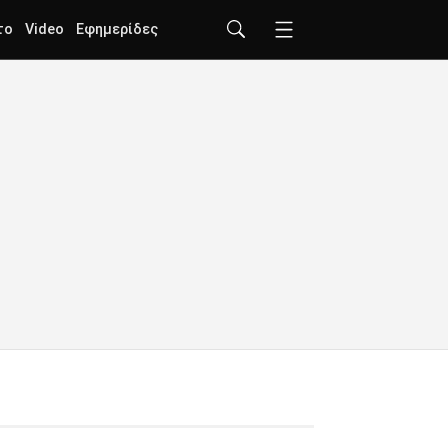
το
Video
Εφημερίδες