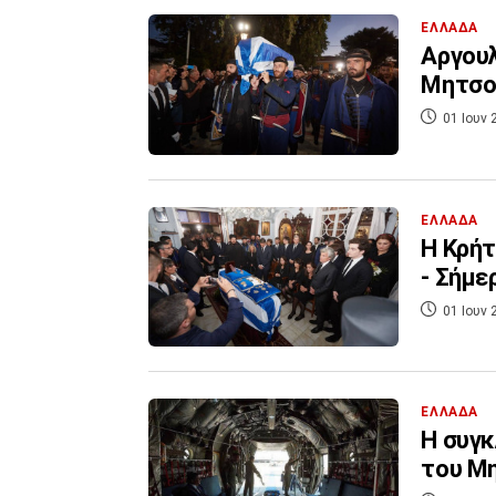
ΕΛΛΑΔΑ
Αργουλ
Μητσοτ
01 Ιουν 
ΕΛΛΑΔΑ
Η Κρήτ
- Σήμε
01 Ιουν 
ΕΛΛΑΔΑ
Η συγκ
του Μ