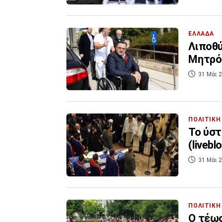
ΕΛΛΑΔΑ
Λιποθύ
Μητρό
31 Μάι 2
ΠΟΛΙΤΙΚΗ
Το ύστ
(livebl
31 Μάι 2
ΠΟΛΙΤΙΚΗ
Ο τέως