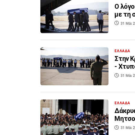
Ο λόγο
με τη 
31 Μάι 2
ΕΛΛΑΔΑ
Στην Κ
- Χτυπ
31 Μάι 2
ΕΛΛΑΔΑ
Δάκρυα
Μητσοτ
31 Μάι 2