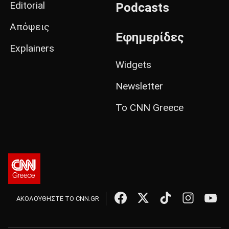
Editorial
Podcasts
Απόψεις
Εφημερίδες
Explainers
Widgets
Newsletter
Το CNN Greece
ΑΚΟΛΟΥΘΗΣΤΕ ΤΟ CNN.GR