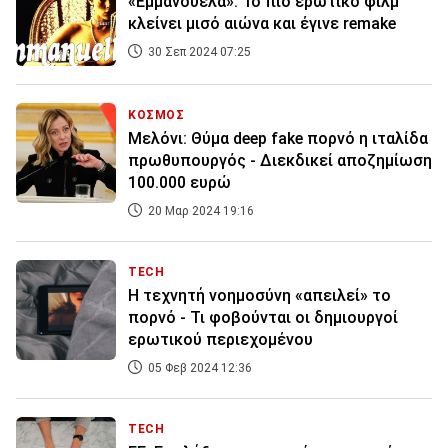
«Εμμανουέλα»: Το πιο ερωτικό φιλμ
κλείνει μισό αιώνα και έγινε remake
30 Σεπ 2024 07:25
ΚΟΣΜΟΣ
Μελόνι: Θύμα deep fake πορνό η ιταλίδα
πρωθυπουργός - Διεκδικεί αποζημίωση
100.000 ευρώ
20 Μαρ 2024 19:16
TECH
Η τεχνητή νοημοσύνη «απειλεί» το
πορνό - Τι φοβούνται οι δημιουργοί
ερωτικού περιεχομένου
05 Φεβ 2024 12:36
TECH