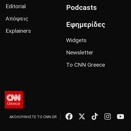
Editorial
Podcasts
Απόψεις
Εφημερίδες
Explainers
Widgets
Newsletter
Το CNN Greece
ΑΚΟΛΟΥΘΗΣΤΕ ΤΟ CNN.GR