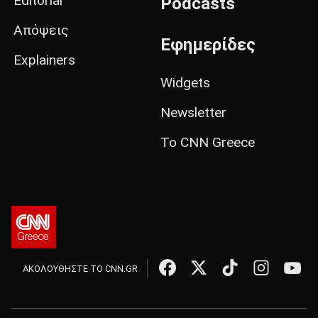
Editorial
Podcasts
Απόψεις
Εφημερίδες
Explainers
Widgets
Newsletter
Το CNN Greece
ΑΚΟΛΟΥΘΗΣΤΕ ΤΟ CNN.GR