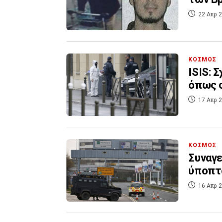
22 Απρ 2
ΚΟΣΜΟΣ
ISIS: 
όπως σ
17 Απρ 2
ΚΟΣΜΟΣ
Συναγε
ύποπτ
16 Απρ 2