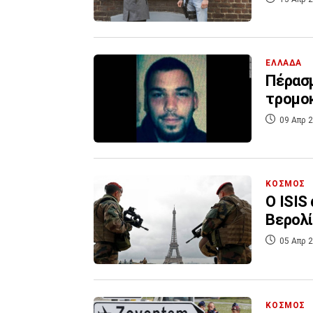
ΕΛΛΑΔΑ
Πέρασμ
τρομοκ
09 Απρ 2
ΚΟΣΜΟΣ
Ο ISIS
Βερολ
05 Απρ 2
ΚΟΣΜΟΣ