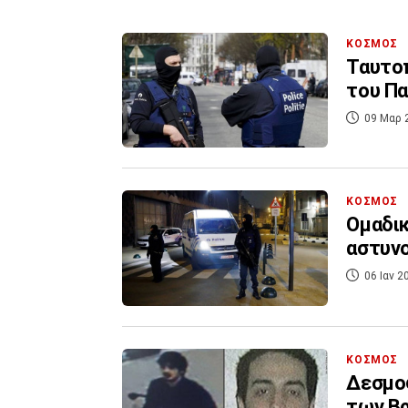
ΚΟΣΜΟΣ
Ταυτο
του Πα
09 Μαρ 
ΚΟΣΜΟΣ
Ομαδικ
αστυν
06 Ιαν 2
ΚΟΣΜΟΣ
Δεσμοφ
των Β