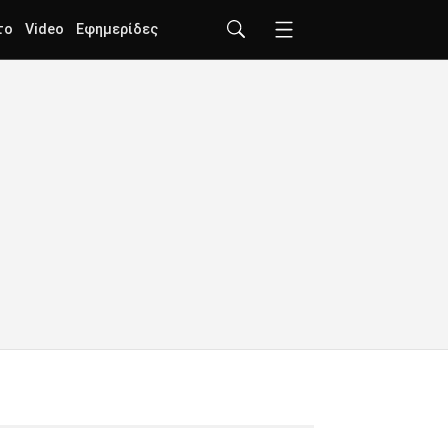
το
Video
Εφημερίδες