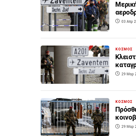
Μερική
αεροδ
03 Απρ 2
ΚΟΣΜΟΣ
Κλειστ
καταγρ
29 Μαρ 
ΚΟΣΜΟΣ
Πρόσθε
κοινοβ
29 Μαρ 