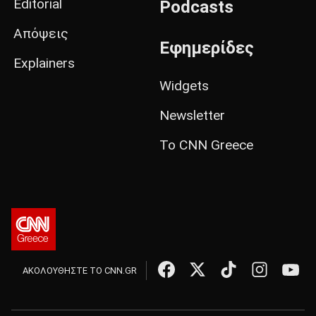
Editorial
Podcasts
Απόψεις
Εφημερίδες
Explainers
Widgets
Newsletter
Το CNN Greece
ΑΚΟΛΟΥΘΗΣΤΕ ΤΟ CNN.GR