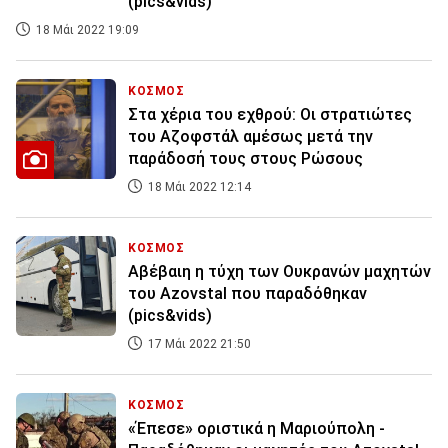
(pics&vids)
18 Μάι 2022 19:09
ΚΟΣΜΟΣ
Στα χέρια του εχθρού: Οι στρατιώτες
του Αζοφστάλ αμέσως μετά την
παράδοσή τους στους Ρώσους
18 Μάι 2022 12:14
ΚΟΣΜΟΣ
Αβέβαιη η τύχη των Ουκρανών μαχητών
του Azovstal που παραδόθηκαν
(pics&vids)
17 Μάι 2022 21:50
ΚΟΣΜΟΣ
«Έπεσε» οριστικά η Μαριούπολη -